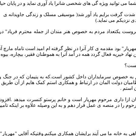
ما می توانید ویژه گی های شخصی شانرا یاد آوری نماید و در پایان ح
شدت گرفت برایم یاد آور شد( موسیقی مسلک و زندگی جاویدانه ی
م
 نزدیکم می نماید.)
روست یکتعداد مردم به خصوص هنر مندان از جمله محترم فریاد" در
هریار" بود مقدمه ی کار آنرا در نظر گرفته ام امید است تاماه مارچ آن
نهاد خیریه فعال گردد همه در آمد آنرا به هموطنان فقیر، بیچاره، بیوه 
چیست؟
 به خصوص سرمایداران داخل کشور است.که به یتیمان که در جنگ والد
ظامیان دولت المان در ارتباط و همکاری استم کمک هایم از آن طریق به
 استم .
مان ازا داری مرحوم مهریار است و خانم پرستو کنسرت میدهد .افزود
م را در منصه ی عمل قرار دهم و به این وصیله علاوه بر اینکه تامین
ه گاهی به خانه ما می آیند برایشان همکاری میکنم.وقتیکه آقایی "مهر