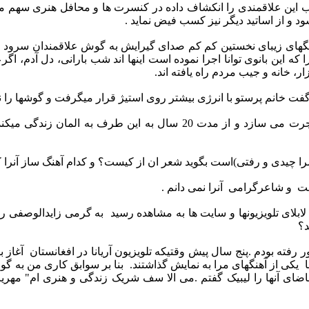
تب این علاقمندی را انکشاف داده در کنسرت ها و محافل هنری سهم 
شود و از اساتید دیگر نیز کسب فیض نماید .
 آهنگهای زیبای نخستین کم کم صدای گیرایش به گوش علاقمندان سرود
ه این بانوی توانا اجرا نموده است اینها اند شب بارانی، دل آدم، اگ
ر، خانه و جیب مردم راه یافته اند.
 خانم پرستو با انرژی بیشتر روی استیژ قرار میگرفت و گوشها را نو
شرایط حاکم در کشور مانند هزار ها هوطن او را مجبور به هجرت می ساز
ا چیدی و رفتی)است بگوید شعر ان از کیست؟ و کدام آهنگ ساز آنرا 
ت
و شاعرگرامی
آنرا نمی دانم .
ابلای تلویزیونها و سایت ها به مشاهده رسید
به گرمی زایدالوصفی رو
د؟
 رفته بودم .پنج سال پیش وقتیکه تلویزیون آریانا در افغانستان
آغاز ب
ا
یکی از آهنگهای مرا به نمایش گذاشتند.
بنا بر سوابق کاری من به گو
اضای آنها را لیبیک گفتم .می الا سف شریک زندگی و هنری ام" مهر