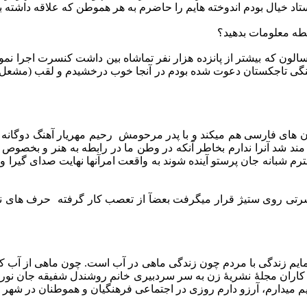
خیال بودم اندوخته هایم را حاضرم به هر هموطن که علاقه داشته باش
بطه معلومات بدهید؟
لون که بیشتر از پانزده هزار نفر تماشاه بین داشت کنسرت اجرا نمود
میتۀ فرهنگی تاجکستان دعوت شده بودم در آنجا خوب درخشیدم و لقب (مشعل
 های فارسی هم میکند و با پدر مرحومش
رحیم مهریار آهنگ دوگانه ا
 مند شد آنرا ندارم بخاطر آنکه در وطن ما در رابطه به هنر و بخصوص
م شبانه جان پرستو آینده شوند به واقعت امرآنها نهایت صدای گیرا 
رتی روی ستیژ قرار میگرفت بعضآ از تعصب کار گرفته
حرف های نا
یم زندگی با مردم چون زندگی ماهی در آب است. چون ماهی از آب کشی
 کاران مجلۀ نشریۀ زن به سر سردبیری خانم روشندل شفیقه جان نورز
دیم میدارم، آرزو دارم روزی در اجتماعی فرهنگیان و هموطنان در شهر 