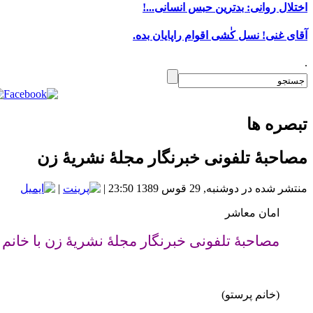
اختلال روانی: بدترین حبس انسانی...!
آقای غنی! نسل کٰشی اقوام راپایان بده.
.
تبصره ها
مصاحبۀ تلفونی خبرنگار مجلۀ نشریۀ زن
منتشر شده در دوشنبه, 29 قوس 1389 23:50
|
|
امان معاشر
مصاحبۀ تلفونی خبرنگار مجلۀ نشریۀ زن با خانم
(خانم پرستو)