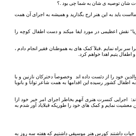
یات شان توصیه ی شان به شما چی بود .؟
ااست باید به این هنر ارج بگذارید و همیشه به اجرای آن همت
یا" نقش اعظیمی در مورد ایفا میکند و دست اطفال کوچه را
را سر براه نمایم .قبلآ کمک های به هموطنان فقیر انجام دادم ،
و اطفال یتیم اهدا خواهم کرد.
ین خود را از دئست داده اند
وخصوصآ دخترکان نازنین و با
 اطفال کشور رسیده این اقدامها به همت شاعر توانا و بانوبا
ند:
اجرایی کنسرت هنری آنهم بخاطر اجرای امر خیر خود ازا
 معشیت نمایم و کمک های خود را طوریکه قبلایاد آور شدم به
یار" حیات داشتند کورس هنر موسیقی داشتیم که هفته سه روز به