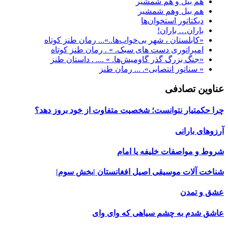
هم بیل‌ و هم شمشیر
هم‌ بیل‌ وهم‌ شمشیر
دیکتاتور استخوان‌ها
باران… باران!
«کابلستان ، شهر بی‌خواب‌ها..»... رمان طنز کوتاه
امپراتوری دست های سبک. » . رمان طنز کوتاه
«جنگ بزرگ گذر گاومیش‌ها. » .... . داستان طنز
« سناتور انتصابی». ... رمان طنز
عناوین تصادفی
چرا حکمتیار نتوانست؛ شخصیت متفاوت از خود بروز دهد؟
آرزوهای بارانی
شروط و مواصفات خلیفه یا امام
شناخت آلات موسیقی اصیل افغانستان |بخش سوم|
عشق و تمدن
عاشق شدم به چشم سیاهی که وای وای