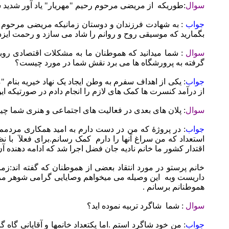
سوال
:طوریکه
از مریضی مرحوم رحیم "مهریار" یاد آور شدید ش
جواب
: به شهادت فرزندان و دوستان زمانیکه مریضی مرحوم 
بگمارید که موسیقی روح و روانم را شاد می سازد و رحمت ایزدی
سوال
: شما میدانید که هموطنان ما به مشکلات اقتصادی روب
گرفته به پرورشگاه ها می برد نقش شما در مورد چیست؟
جواب
: یکی از اهداف سفرم به وطن ایجاد یک نهاد خیریه بنام "م
از درآمد کنسرت ها کمک های لازم را انجام دادم در صورتیکه این 
سوال
: پلان های بعدی در فعالیت های اجتماعی و هنری شما 
جواب
: در پروژۀ که من در دست دارم به امید همکاری مردمم
استعداد که من سراغ آنها را دارم
کمک رسانم.برای فعلآ
با ن
اقتدار کشور ما خانم نادیه جان فضل اجرا شد که ادامه دهنده آن
خانم پرستو در مورد انتقاد بعضی از هموطنان که گفته اند:ز
داریست وبه
این وصیله می میخواهم وصایایی گرامی شوهر مرحو
هموطنانم برسانم .
سوال
: شما
شاگرد تربیه نموده اید؟
جواب
: من خود شاگرد استم .اما یکتعداد خانمها و آقایانی گا