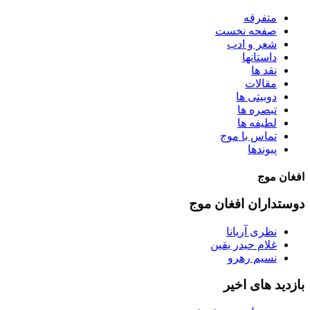
متفرقه
صفحه نخست
شعر و ادب
داستانها
نقد ها
مقالات
دوبیتی ها
تبصره ها
لطیفه ها
تماس با موج
پیوندها
افغان موج
دوستداران افغان موج
نظری آریانا
غلام حیدر یقین
نسیم رهرو
بازدید های اخیر