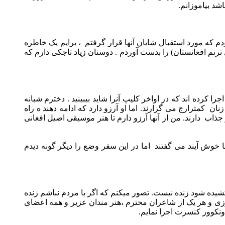
د بیاموزانم.
م که مورد استقبال شایان آنها قرار گرفتم
، برایم یک خاطره
 ترنم افغانستان) را بدست آوردم . دوستان زیاد تاجکی دارم که
جرا کرده اند که در اواخر کلیپ آنرا شاید بیبینید . دخترم شبانه
 زنان
کمترارج می گزارند. اما او آرزو دارد که ادامه دهند ه راه
و جذاب
دارند. من از آنها آرزو دارم تا هنر موسیقی اصیل افغانی
 خوش آیند می گفتند
اما در این سفر وضع را دیگر گونه دیدم
ده شود زنده نیست. تصور میکنم که اگر با مردم نباشم زنده
ی و هر یک از شاعران محترم ،هنر مندان عزیر و همه اعضای
ونکوور کنسرت اجرا نمایم.