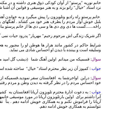
خانم نوریه "پرستو" از آوان کودکی ذوق هنری داشته و در مک
نزد استاد "خیال" زانو بزند و به هنر موسیقی و قوانین آن آشنا 
خانم پرستو راه رادیو وتلویزون را پیش میگیرد و به خواندن
بلبل خوش آواز مردم را بطرف هنر خود می کشاند . آهنگهای را ک
راځه.......کست ها دی وی دی ها و سی دی ها از خانم پرستو ببازا
اگر شریک زندگی اش مرحوم رحیم" مهریار" پدرود حیات نمی گفت
وسلیقه است و بیننده با دیدن او احساس شادی می نماید.
سوال
: قسمیکه من میدانم
اولین آهنگ شما
(دیشب گل امید مر
جواب
: کمپوز آن زیر نظر محترم استاد" خیال"
ساخته شده اس
سوال
: دراین
اواخرشما به
افغانستان سفر نمودید،قسمیکه از ل
خود احساس مردم را در نظر گرفته به دیدن وطن و مردم رفتی
جواب
: به دعوت ادارۀ محترم تلویزون آریانا افغانستان به
کشور
آنرا داشتم برای
اولین بارتلویزون آریانا در مورد موسیقی خانمه
آریانا را فراموش نکنم و به همکاری خویش ادامه دهم . بنآ
تق
نتوانستم به همکاری خویش ادامه دهم.