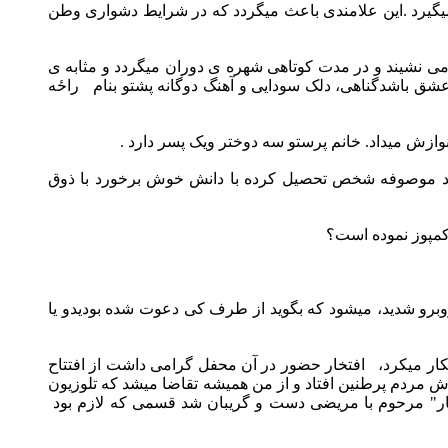
میگیرد .این علامندی باعث میگردد که در شرایط دشواری وطن
 می نشیند و در مدت کوتاهی شهره ی دوران میگردد و مثابه ی
رعشق باشدگناهی، دلک سودایی و آهنگ دوگانه پشتو بنام
راځه
ازش میداد. خانم پرستو سه دوختر ویک پسر دارد .
د و از مدت 20 سال به این طرف به المان زندگی میکند موصوفه شخص تحصیل کرده با دانش خوش برخورد با ذوق
کمپوز نموده است؟
برو شدید، میشود که بگوید از طرف کی دعوت شده بودیدو یا
کار میکرد،
افتخار حضور در آن محفل گرامی داشت از افتتاح
ش مردم پرطنین افتاد و از من همیشه تقاضا میشد که تلوزیون
یار" مرحوم با مریضی دست و گریبان شد قسمی که لازم بود