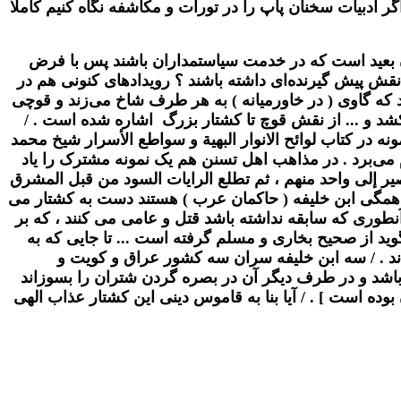
ر ادبیات سخنان پاپ را در تورات و مکاشفه نگاه کنیم کاملا
ان بعید است که در خدمت سیاستمداران باشند پس با فرض
 نقش پیش‌ گیرنده‌ای داشته باشند ؟ رویدادهای کنونی هم در
 که گاوی ( در خاورمیانه ) به هر طرف شاخ می‌زند و قوچی
ی‌کشد و ... از نقش قوچ تا کشتار بزرگ اشاره شده است . /
ه در کتاب لوائح الانوار البهية و سواطع الأسرار شيخ محمد
ر قاطع نام می‌برد . در مذاهب اهل تسنن هم یک نمونه مشترک را یاد
يصير إلى واحد منهم ، ثم تطلع الرایات السود من قبل المشرق
 كه همگى ابن خليفه ( حاکمان عرب ) هستند دست به كشتار مى
نطورى كه سابقه نداشته باشد قتل و عامی مى كنند ، كه بر
وید از صحیح بخاری و مسلم گرفته است ... تا جایی که به
 . /
سه ابن خليفه سران سه کشور عراق و کویت و
 باشد و در طرف دیگر آن در بصره گردن شتران را بسوزاند
 بوده است ] .
/ آیا بنا به قاموس دینی این کشتار عذاب الهی