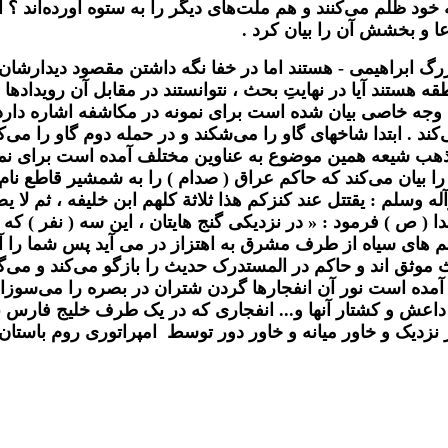
د ظلم می‌کنند و هم ملت‌های دیگر را به ستوه آورده‌اند ؟ اگ
 و بخشش آن را بیان کرد .
زرگ ابراهیمی - هستند اما در خفا نگه داشتن مقصود دیدارش
ه هستند آیا در نهایتِ بحث ، نتوانستند در مقابل آن رویدادها
به وجه خاصی بیان شده است برای نمونه در مکاشفه اشاره دارد
‌کند . ابتدا شاخهای گاو را می‌شکند و در حمله دوم گاو را م
ر مذهب شیعه همین موضوع به عناوین مختلف آمده است برای نمون
م جعفر ع همان واقعه را بیان می‌کند که حاکم عراق ( صدام ) را به شمشی
ه وسلم : یقتتل عند کنزکم هذا ثلاثة كلهم ابن خليفه ، ثم لا 
خدا ( ص ) فرمود : « در نزديكى گنج هايتان ، اين سه ( نفر )
رچم هاى سياه از طرف مشرق به اهتزاز در مى آيد پس شما را آ
ث موثق اند و حاکم در المستدرک حدیث را بازگو می‌کند و می‌گ
 آمده است نور آن انفجارها گردن شتران در بصره را می‌سوزاند
ر داعش و کشتار آنها و... انفجاری که در یک طرف خلیج فارس
ر نزدیک و خاور میانه و خاور دور توسط امپراتوری روم باستان