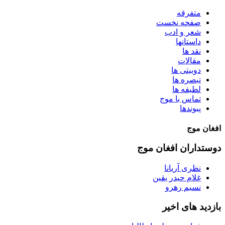
متفرقه
صفحه نخست
شعر و ادب
داستانها
نقد ها
مقالات
دوبیتی ها
تبصره ها
لطیفه ها
تماس با موج
پیوندها
افغان موج
دوستداران افغان موج
نظری آریانا
غلام حیدر یقین
نسیم رهرو
بازدید های اخیر