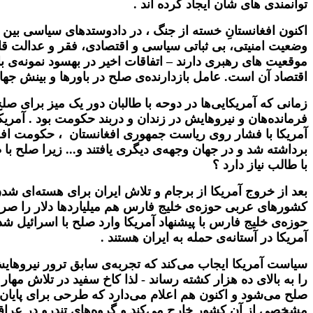
توانمندی های شان ایجاد کرده اند .
اکنون افغانستانِ خسته از جنگ ، در دادوستدهای سیاسی بی
وضعیت امنیتی، بی ثباتی سیاسی و اقتصادی، فقر و عدالت قابل
موقعیت های رهبری دارند – اتفاقات اخیر در بهسود نمونه‌ی ب
اقتصاد آن است. عامل بازدارنده‌ی صلح در باورها و بینش جه
زمانی که آمریکایی‌ها در دوحه با طالبان دور یک میز برای ص
فرمانده‌‌‌هان و نیروهایش در زندان و دربند حکومت بود . آمری
آمریکا با فشار روی ریاست جمهوری افغانستان ، حکومت افغان
برداشته شد و در جهان وجهه‌ی دیگری یافتند و... زیرا صلح با
با طالب نیاز دارد ؟
بعد از خروج آمریکا از برجام و تلاش ایران برای هسته‌ای شدن
کشورهای عربی حوزه‌‌ی خلیج فارس هم میلیاردها دلار را صر
حوزه‌ی خلیج فارس با پیشنهاد آمریکا وارد صلح با اسرائیل شد
آمریکا در آستانه‌ی حمله به ایران هستند .
را به بالای ده هزار کشته رساند - لذا کاخ سفید در تلاش م
صلح می‌شود و اکنون هم اعلام می‌دارد که طرحی برای پایان
مشخصی از آن کشور خارج می‌کند و گروه‌های تندرو در عراق را