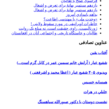
فراسوی صلح با طالبان
یازدهم سپتمبر بهانۀ برای تعرض و اشغال
یازدهم سپتمبر بهانۀ برای تعرض و اشغال
بداهه بامدادي امروز
«وحدت ملی» یا مهندسی اطاعت؟
خاطرات اوپراتیفی در مورد سقوط ولایتی !
ژورنالیست، راوی حقیقت است، نه مبلغ یک روایت
طالبان و خاستگاه تاریخی و اجتماعی آنان در افغانستان
عناوین تصادفی
آفتاب یقین
شفیع عیار ( آرایش خانم سیمین عمر در کابل گرم است...)
ویدیوی ۴۰۵ شفیع عیار ( اعظا محمد و اشرفغنی )
همسایه خسیس
خليلي در هرات
نشست دوستان با دکتور صبورالله سیاهسنگ