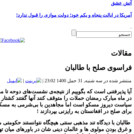
آتش عشق
آمریکا در ایالت پنجاه و یکم خود؛ دولت موازی را قبول ندارد!
.
مقالات
فراسوی صلح با طالبان
منتشر شده در سه شنبه, 31 حمل 1400 23:02
|
|
آیا
پذیرفتنی است که بگوییم از نتیجه‌ی نشست‌های دوحه تا م
در ماه مبارک رمضان حملات را متوقف کنند آنها گفتند کشتار 
سیاست دیروز مسکو است اما مجاهدین با بی‌شرمی به مسکو ه
برای صلح در افغانستان به رایزنی بپردازند !
طالبان با دیدگاه تند مذهبی سنتی هیچگاه نتوانستند حکومتی مر
و غرق بودن مولوی ها و عالمان دینی شان در باورهای میان 