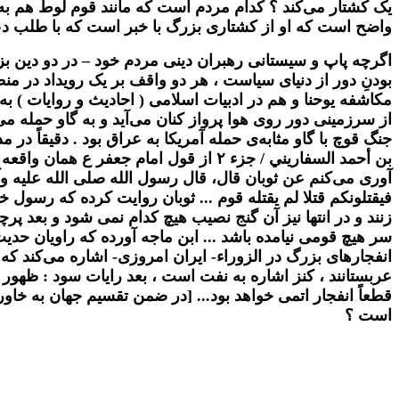
یک کشتار می‌کند ؟ کدام مردم است که مانند قوم لوط هم به خو
واضح است که او از کشتاری بزرگ با خبر است که با طلب دعا
اگرچه پاپ و سیستانی رهبران دینی مردم خود – در دو دین ب
بودنِ دور از دنیای سیاست ، هر دو واقف بر یک رویداد در منطق
مکاشفه یوحنا و هم در ادبیات اسلامی ( احادیث و روایات ) 
از سرزمینی دور روی هوا پرواز کنان می‌آید و به گاو حمله می
جنگ قوچ با گاو مثابه‌ی حمله آمریکا به عراق بود . دقیقاً د
بن أحمد السفاريني / جزء ٢ از قول اما
آوری می‌کنم عن ثوبان قال، قال رسول الله صلی الله علیه وآل
فیقتلونکم قتلا لم یقتله قوم ... ثوبان روايت كرده كه رسول 
زنند و در انتها نيز آن گنج نصيب هيچ كدام نمى شود و بعد پ
سر هيچ قومی نيامده باشد ... ابن ماجه آورده که راویان حدی
انفجارهاى بزرگ در الزوراء- ايران امروزى- اشاره می‌کند که
عربستانند ، کنز اشاره به نفت است ، بعد رایات سود : ظهو
قطعاً انفجار اتمی خواهد بود... [در ضمن تقسیم جهان به خاو
است ؟